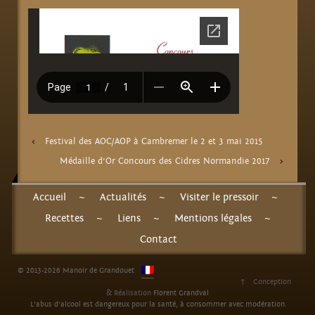
‹
Festival des AOC/AOP à Cambremer le 2 et 3 mai 2015
Médaille d’Or Concours des Cidres Normandie 2017
›
Accueil
~
Actualités
~
Visiter le pressoir
~
Recettes
~
Liens
~
Mentions légales
~
Contact
© 2013-2026 Manoir de Grandouet
↑
Conception
& Réalisation
Florent Grandval
L'abus d'alcool est dangereux pour la santé, à consommer avec modération.