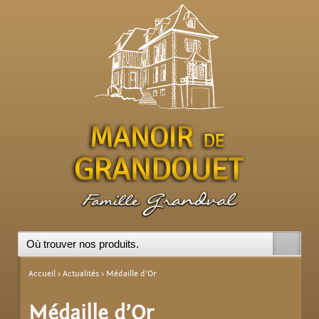
ndie
Accueil
›
Actualités
›
Médaille d’Or
Médaille d’Or