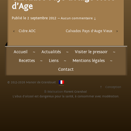
d’Age
Publié le 2 septembre 2012
—
Aucun commentaire ↓
‹
Cidre AOC
Calvados Pays d’Auge Vieux
›
Accueil
~
Actualités
~
Visiter le pressoir
~
Recettes
~
Liens
~
Mentions légales
~
Contact
© 2013-2026 Manoir de Grandouet
↑
Conception
& Réalisation
Florent Grandval
L'abus d'alcool est dangereux pour la santé, à consommer avec modération.